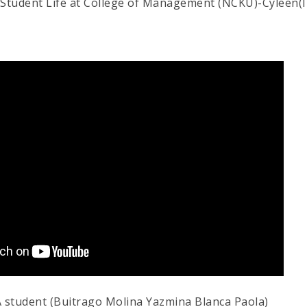
 Student Life at College of Management (NCKU)-Cyleen(
student (Buitrago Molina Yazmina Blanca Paola)