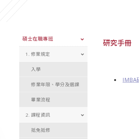
碩士在職專班
研究手冊
1. 修業規定
入學
IMBA
修業年限、學分及選課
畢業流程
2. 課程資訊
抵免抵修