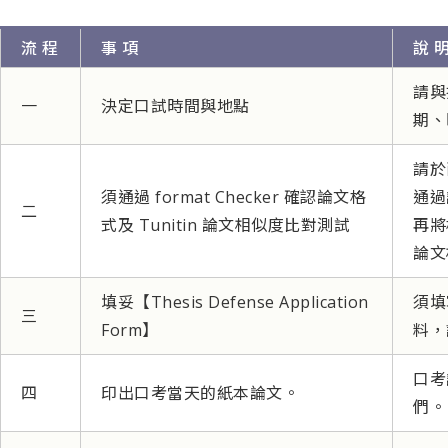
流 程
事 項
說 
請與
一
決定口試時間與地點
期、
請於
須通過 format Checker 確認論文格
通過
二
式及 Tunitin 論文相似度比對測試
再將
論文
填妥【Thesis Defense Application
須填
三
Form】
料，
口考
四
印出口考當天的紙本論文。
們。