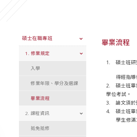
碩士在職專班
畢業流程
1. 修業規定
1. 碩士班
入學
得經指導教授
修業年限、學分及選課
2. 碩士班
學位考試。
畢業流程
3. 論文須
4. 碩士班畢
2. 課程資訊
學生修滿39
抵免抵修