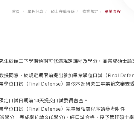
首頁
學程訊息
碩士在職專班
修業規定
畢業流程
研究生於碩二下學期預期可修滿規定課程及學分，並完成碩士論
同意，於規定期限前提出參加畢業學位口試（Final Defen
畢業學位口試（Final Defense）需依本系研究生畢業論
於預定口試日期前14天提交口試委員審查。
業學位口試（Final Defense）完畢後相關程序請參考附件
學分，完成學位論文(6學分)，經口試合格，授予管理碩士