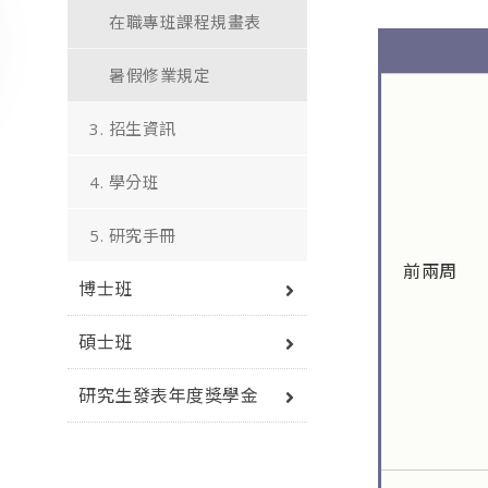
在職專班課程規畫表
暑假修業規定
3. 招生資訊
4. 學分班
5. 研究手冊
前兩周
博士班
碩士班
研究生發表年度獎學金