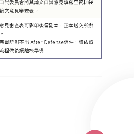
口試委員會將其論文口試意見填寫至資料袋
論文意見審查表。
意見審查表可影印後留副本，正本送交所辦
。
完畢所辦寄出 After Defense信件，請依照
流程做後續離校準備。