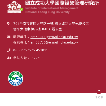
701台南市東區大學路一號 國立成功大學光復校區
雲平大樓東棟八樓 IMBA 辦公室
國際學生：
em53011@email.ncku.edu.tw
在職專班：
em53750@email.ncku.edu.tw
06 - 2757575 #53011
參訪人數：
322698
TOP
TOP